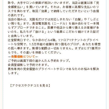
昨今、大手サロンの倒産が相次いでいますが、当店は創業以来「完
全都度払い」を貫いています。それは、お客様に高額な先払いのリ
スクを負わせず、毎回「効果」で納得していただきたいという自信
の表れです。
当店の強みは、光脱毛だけでは対応しきれない「白髪」や「しぶと
い残り毛」まで、美容電気脱毛（ニードル）を組み合わせて一本残
らずアプローチできること。医療や他店から乗り換えるお客様が多
いのも、私たちが「抜ける」という結果にこだわり続けてきた証だ
と自負しています。
辻堂駅南口すぐ、なか卯のビル4階。1フロア1テナントのプライベ
ートな空間で、1.5万件超の経験を持つ脱毛のプロが、あなたを理想
の肌へ導きます。無理な勧誘は一切ありません。まずはヒゲ1箇所か
らでも、その違いを体感してください。
→
各種価格について
←
ご予約は画面下段の超かんたん予約をタップ。
会員登録無しで予約できます。
男性専用の完全個室のプライベートサロンであなたのお悩みを解決
します。
【アクセスやクチコミを見る】