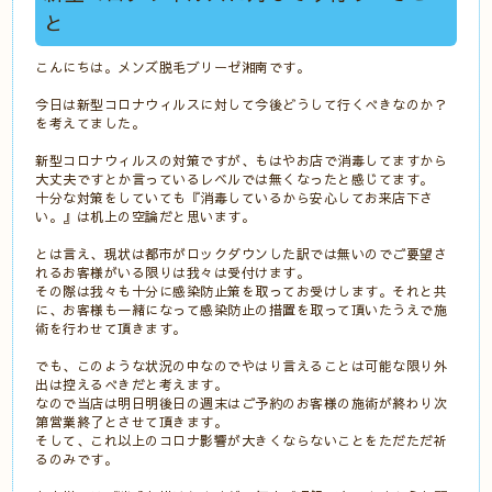
と
こんにちは。メンズ脱毛ブリーゼ湘南です。
今日は新型コロナウィルスに対して今後どうして行くべきなのか？
を考えてました。
新型コロナウィルスの対策ですが、もはやお店で消毒してますから
大丈夫ですとか言っているレベルでは無くなったと感じてます。
十分な対策をしていても『消毒しているから安心してお来店下さ
い。』は机上の空論だと思います。
とは言え、現状は都市がロックダウンした訳では無いのでご要望さ
れるお客様がいる限りは我々は受付けます。
その際は我々も十分に感染防止策を取ってお受けします。それと共
に、お客様も一緒になって感染防止の措置を取って頂いたうえで施
術を行わせて頂きます。
でも、このような状況の中なのでやはり言えることは可能な限り外
出は控えるべきだと考えます。
なので当店は明日明後日の週末はご予約のお客様の施術が終わり次
第営業終了とさせて頂きます。
そして、これ以上のコロナ影響が大きくならないことをただただ祈
るのみです。