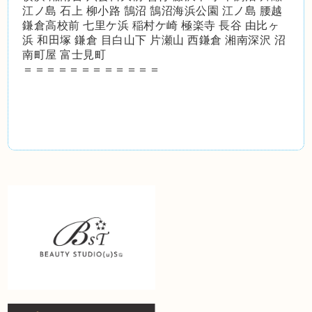
江ノ島 石上 柳小路 鵠沼 鵠沼海浜公園 江ノ島 腰越
鎌倉高校前 七里ケ浜 稲村ケ崎 極楽寺 長谷 由比ヶ
浜 和田塚 鎌倉 目白山下 片瀬山 西鎌倉 湘南深沢 沼
南町屋 富士見町
＝＝＝＝＝＝＝＝＝＝＝＝