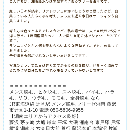
こんにちは。湘南藤沢の辻堂駅すぐにあるブリーゼ湘南です。
厳しい日々が続き、リフレッシュに海に行こうかと思ったけど、自
粛している人たちの事を考え、少し立ち返り今日はサーフィンも自
粛しました。
考え方は色々とあるでしょうけど、私の場合は一人で自転車で5分で
海に行き、1時間程浸かって一人で帰り自宅の外でシャワーを浴びて
終了。
ランニングとかと何も変わらないような行動です。でも、自粛して
おきました。
子供達も野球がやれないし辛い思いをしてます。
写真のよう、また日は昇りますからその時を信じ、いち早く収束す
るために今自分たちがやれる事をやっていかないとですね。
＝＝＝＝＝＝＝＝＝＝＝＝
メンズ脱毛、ヒゲ脱毛、スネ脱毛、パイ毛、ハラ
毛、VIO、ウデ毛、モモ毛、全身脱毛 なら
JR東海道線 辻堂駅 メンズ脱毛 ブリーゼ湘南 藤沢
市辻堂1-1-10 電話 050-5806-9955
【湘南エリアからアクセス良好】
藤沢 茅ヶ崎 大船 鎌倉 平塚 大磯 湘南台 東戸塚 戸塚
横浜 湘南台 六会日大前 善行 藤沢本町 本鵠沼 片瀬