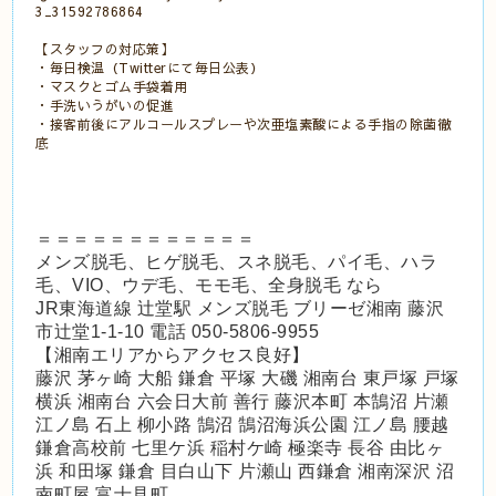
3_31592786864
【スタッフの対応策】
・毎日検温（Twitterにて毎日公表）
・マスクとゴム手袋着用
・手洗いうがいの促進
・接客前後にアルコールスプレーや次亜塩素酸による手指の除菌徹
底
＝＝＝＝＝＝＝＝＝＝＝＝
メンズ脱毛、ヒゲ脱毛、スネ脱毛、パイ毛、ハラ
毛、VIO、ウデ毛、モモ毛、全身脱毛 なら
JR東海道線 辻堂駅 メンズ脱毛 ブリーゼ湘南 藤沢
市辻堂1-1-10 電話 050-5806-9955
【湘南エリアからアクセス良好】
藤沢 茅ヶ崎 大船 鎌倉 平塚 大磯 湘南台 東戸塚 戸塚
横浜 湘南台 六会日大前 善行 藤沢本町 本鵠沼 片瀬
江ノ島 石上 柳小路 鵠沼 鵠沼海浜公園 江ノ島 腰越
鎌倉高校前 七里ケ浜 稲村ケ崎 極楽寺 長谷 由比ヶ
浜 和田塚 鎌倉 目白山下 片瀬山 西鎌倉 湘南深沢 沼
南町屋 富士見町