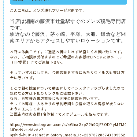
こんにちは。メンズ脱毛ブリーゼ湘南です。
当店は湘南の藤沢市辻堂駅すぐのメンズ脱毛専門店
です。
駅近なので藤沢、茅ヶ崎、平塚、大船、鎌倉など湘
南エリアからアクセスしやすいロケーションです。
お店は休業日です。ご迷惑お掛けしますが宜しくお願い致します。
なお、ご相談は受付ますのでご希望のお客様はLINEまたはメール
（HP参照）にてご連絡下さい。
そしていずれにしても、今後営業をするにあたりウィルス対策は万
全に行います。
そこで朝の除菌について動画にしてインスタにアップしましたので
気になる方は下記のリンクをご確認下さい。
なお、お客様の来店前後にも同様の除菌を行います。
そしてお客様一人あたりの予約時間も余裕を取りお客様が被らない
ように工夫してます。
当面店内はお客様1名体制にてスケジュールを組んでます。
https://www.instagram.com/s/aGlnaGxpZ2h0OjE3ODYyMTM0
NDczNzkzMzAz?
igshid=hu014s3na5y1&story_media_id=228762288743399952