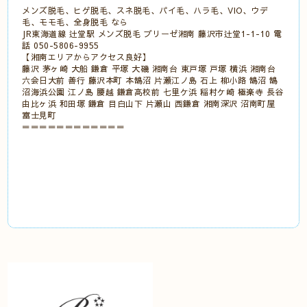
メンズ脱毛、ヒゲ脱毛、スネ脱毛、パイ毛、ハラ毛、VIO、ウデ
毛、モモ毛、全身脱毛 なら
JR東海道線 辻堂駅 メンズ脱毛 ブリーゼ湘南 藤沢市辻堂1-1-10 電
話 050-5806-9955
【湘南エリアからアクセス良好】
藤沢 茅ヶ崎 大船 鎌倉 平塚 大磯 湘南台 東戸塚 戸塚 横浜 湘南台
六会日大前 善行 藤沢本町 本鵠沼 片瀬江ノ島 石上 柳小路 鵠沼 鵠
沼海浜公園 江ノ島 腰越 鎌倉高校前 七里ケ浜 稲村ケ崎 極楽寺 長谷
由比ヶ浜 和田塚 鎌倉 目白山下 片瀬山 西鎌倉 湘南深沢 沼南町屋
富士見町
＝＝＝＝＝＝＝＝＝＝＝＝