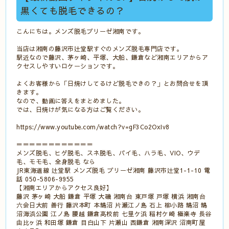
黒くても脱毛できるの？
こんにちは。メンズ脱毛ブリーゼ湘南です。
当店は湘南の藤沢市辻堂駅すぐのメンズ脱毛専門店です。
駅近なので藤沢、茅ヶ崎、平塚、大船、鎌倉など湘南エリアからア
クセスしやすいロケーションです。
よくお客様から「日焼けしてるけど脱毛できの？」とお問合せを頂
きます。
なので、動画に答えをまとめました。
では、日焼けが気になる方はご覧ください。
https://www.youtube.com/watch?v=gF3Co2OxIv8
＝＝＝＝＝＝＝＝＝＝＝＝
メンズ脱毛、ヒゲ脱毛、スネ脱毛、パイ毛、ハラ毛、VIO、ウデ
毛、モモ毛、全身脱毛 なら
JR東海道線 辻堂駅 メンズ脱毛 ブリーゼ湘南 藤沢市辻堂1-1-10 電
話 050-5806-9955
【湘南エリアからアクセス良好】
藤沢 茅ヶ崎 大船 鎌倉 平塚 大磯 湘南台 東戸塚 戸塚 横浜 湘南台
六会日大前 善行 藤沢本町 本鵠沼 片瀬江ノ島 石上 柳小路 鵠沼 鵠
沼海浜公園 江ノ島 腰越 鎌倉高校前 七里ケ浜 稲村ケ崎 極楽寺 長谷
由比ヶ浜 和田塚 鎌倉 目白山下 片瀬山 西鎌倉 湘南深沢 沼南町屋