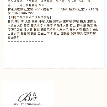
メンズ脱毛、ヒゲ脱毛、スネ脱毛、パイ毛、ハラ毛、VIO、ウデ
毛、モモ毛、全身脱毛 なら
JR東海道線 辻堂駅 メンズ脱毛 ブリーゼ湘南 藤沢市辻堂1-1-10 電
話 050-5806-9955
【湘南エリアからアクセス良好】
藤沢 茅ヶ崎 大船 鎌倉 平塚 大磯 湘南台 東戸塚 戸塚 横浜 湘南台
六会日大前 善行 藤沢本町 本鵠沼 片瀬江ノ島 石上 柳小路 鵠沼 鵠
沼海浜公園 江ノ島 腰越 鎌倉高校前 七里ケ浜 稲村ケ崎 極楽寺 長谷
由比ヶ浜 和田塚 鎌倉 目白山下 片瀬山 西鎌倉 湘南深沢 沼南町屋
富士見町
＝＝＝＝＝＝＝＝＝＝＝＝