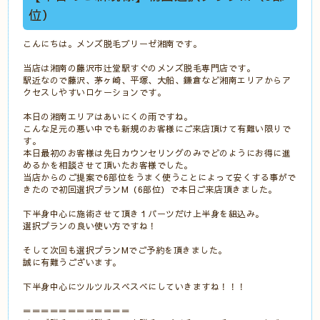
位）
こんにちは。メンズ脱毛ブリーゼ湘南です。
当店は湘南の藤沢市辻堂駅すぐのメンズ脱毛専門店です。
駅近なので藤沢、茅ヶ崎、平塚、大船、鎌倉など湘南エリアからア
クセスしやすいロケーションです。
本日の湘南エリアはあいにくの雨ですね。
こんな足元の悪い中でも新規のお客様にご来店頂けて有難い限りで
す。
本日最初のお客様は先日カウンセリングのみでどのようにお得に進
めるかを相談させて頂いたお客様でした。
当店からのご提案で6部位をうまく使うことによって安くする事がで
きたので初回選択プランM（6部位）で本日ご来店頂きました。
下半身中心に施術させて頂き１パーツだけ上半身を組込み。
選択プランの良い使い方ですね！
そして次回も選択プランMでご予約を頂きました。
誠に有難うございます。
下半身中心にツルツルスベスベにしていきますね！！！
＝＝＝＝＝＝＝＝＝＝＝＝