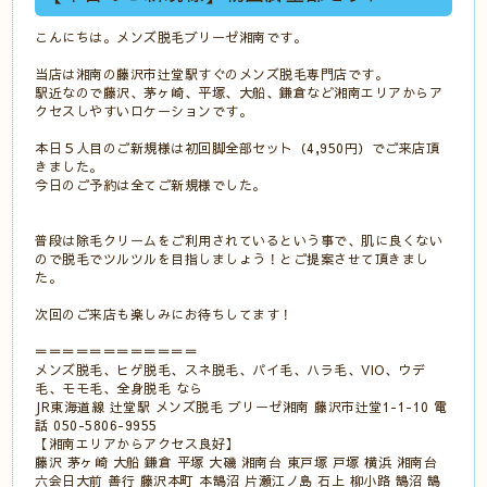
こんにちは。メンズ脱毛ブリーゼ湘南です。
当店は湘南の藤沢市辻堂駅すぐのメンズ脱毛専門店です。
駅近なので藤沢、茅ヶ崎、平塚、大船、鎌倉など湘南エリアからア
クセスしやすいロケーションです。
本日５人目のご新規様は初回脚全部セット（4,950円）でご来店頂
きました。
今日のご予約は全てご新規様でした。
普段は除毛クリームをご利用されているという事で、肌に良くない
ので脱毛でツルツルを目指しましょう！とご提案させて頂きまし
た。
次回のご来店も楽しみにお待ちしてます！
＝＝＝＝＝＝＝＝＝＝＝＝
メンズ脱毛、ヒゲ脱毛、スネ脱毛、パイ毛、ハラ毛、VIO、ウデ
毛、モモ毛、全身脱毛 なら
JR東海道線 辻堂駅 メンズ脱毛 ブリーゼ湘南 藤沢市辻堂1-1-10 電
話 050-5806-9955
【湘南エリアからアクセス良好】
藤沢 茅ヶ崎 大船 鎌倉 平塚 大磯 湘南台 東戸塚 戸塚 横浜 湘南台
六会日大前 善行 藤沢本町 本鵠沼 片瀬江ノ島 石上 柳小路 鵠沼 鵠