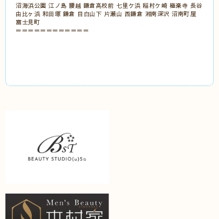
沼海浜公園 江ノ島 腰越 鎌倉高校前 七里ケ浜 稲村ケ崎 極楽寺 長谷
由比ヶ浜 和田塚 鎌倉 目白山下 片瀬山 西鎌倉 湘南深沢 沼南町屋
富士見町
＝＝＝＝＝＝＝＝＝＝＝＝