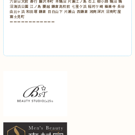
六会日大前 善行 藤沢本町 本鵠沼 片瀬江ノ島 石上 柳小路 鵠沼 鵠
沼海浜公園 江ノ島 腰越 鎌倉高校前 七里ケ浜 稲村ケ崎 極楽寺 長谷
由比ヶ浜 和田塚 鎌倉 目白山下 片瀬山 西鎌倉 湘南深沢 沼南町屋
富士見町
＝＝＝＝＝＝＝＝＝＝＝＝