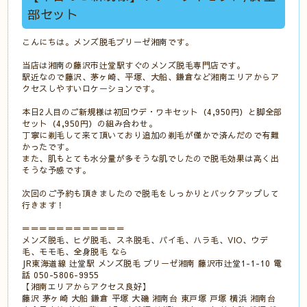
部セット
こんにちは。メンズ脱毛ブリーゼ湘南です。
当店は湘南の藤沢市辻堂駅すぐのメンズ脱毛専門店です。
駅近なので藤沢、茅ヶ崎、平塚、大船、鎌倉など湘南エリアからア
クセスしやすいロケーションです。
本日2人目のご新規様は初回ウデ・ワキセット（4,950円）と脚全部
セット（4,950円）の組み合わせ。
丁寧に剃毛して来て頂いており追加の剃毛が僅かで済んだので有難
かったです。
また、肌もとても水分量が多そうな肌でしたので脱毛効果は高く出
そうな予感です。
次回のご予約も頂きましたので脱毛をしっかりとバックアップして
行きます！
＝＝＝＝＝＝＝＝＝＝＝＝
メンズ脱毛、ヒゲ脱毛、スネ脱毛、パイ毛、ハラ毛、VIO、ウデ
毛、モモ毛、全身脱毛 なら
JR東海道線 辻堂駅 メンズ脱毛 ブリーゼ湘南 藤沢市辻堂1-1-10 電
話 050-5806-9955
【湘南エリアからアクセス良好】
藤沢 茅ヶ崎 大船 鎌倉 平塚 大磯 湘南台 東戸塚 戸塚 横浜 湘南台