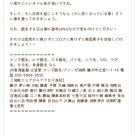
り落ちにくいオイル系が良いですね。
そして、もし炎症を起こしそうなら（少し赤くなっている等）すぐ
に薬を塗っておきましょう。
なお、脱毛する日は薬の塗布はNGなので気を付けてください！
それでは肌荒れに負けずにコロナに負けずに美肌男子を目指して行
きましょう！！
＝＝＝＝＝＝＝＝＝＝＝＝
メンズ脱毛、ヒゲ脱毛、スネ脱毛、パイ毛、ハラ毛、VIO、ウデ
毛、モモ毛、全身脱毛 なら
JR東海道線 辻堂駅 メンズ脱毛 ブリーゼ湘南 藤沢市辻堂1-1-10 電
話 050-5806-9955
【湘南エリアからアクセス良好】
藤沢 茅ヶ崎 大船 鎌倉 平塚 大磯 湘南台 東戸塚 戸塚 横浜 湘南台
六会日大前 善行 藤沢本町 本鵠沼 片瀬江ノ島 石上 柳小路 鵠沼 鵠
沼海浜公園 江ノ島 腰越 鎌倉高校前 七里ケ浜 稲村ケ崎 極楽寺 長谷
由比ヶ浜 和田塚 鎌倉 目白山下 片瀬山 西鎌倉 湘南深沢 沼南町屋
富士見町
＝＝＝＝＝＝＝＝＝＝＝＝