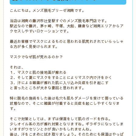
こんにちは。メンズ脱毛ブリーゼ湘南です。
当店は湘南の藤沢市辻堂駅すぐのメンズ脱毛専門店です。
駅近なので藤沢、茅ヶ崎、平塚、大船、鎌倉など湘南エリアからア
クセスしやすいロケーションです。
最近お客様でマスクによるものと思われる肌荒れされていらっしゃ
る方が多く見受けられます。
マスクでなぜ肌が荒れるのか？
それは、
１．マスクと肌の接地面が擦れる
２．そして夏にマスクをすることによりマスク内で汗をかく
３．汗による雑菌が擦れた肌に入り込み炎症を引き起こす
と言ったところが大きな要因と思われます。
特に脱毛の施術をした後は毛穴も肌もダメージを受けて弱っている
状態なので、そこに雑菌が付着すると炎症を起こしやすくなりま
す。
そこで対策としては、まずは保湿をして肌のガードを作る。
少しオイル系の方が擦れ対策となりますね。ギラギラになってしま
いますがワセリンとかが良いかもしれませんね。
後は、汗をこまめに拭き取りましょう。そのためにも保湿はやっぱ