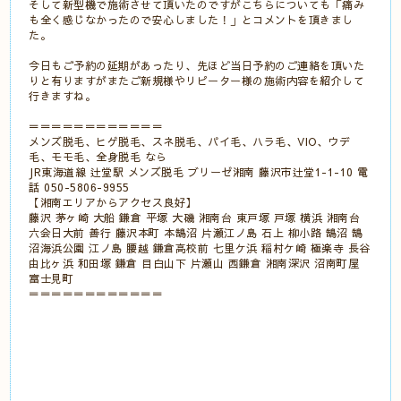
そして新型機で施術させて頂いたのですがこちらについても「痛み
も全く感じなかったので安心しました！」とコメントを頂きまし
た。
今日もご予約の延期があったり、先ほど当日予約のご連絡を頂いた
りと有りますがまたご新規様やリピーター様の施術内容を紹介して
行きますね。
＝＝＝＝＝＝＝＝＝＝＝＝
メンズ脱毛、ヒゲ脱毛、スネ脱毛、パイ毛、ハラ毛、VIO、ウデ
毛、モモ毛、全身脱毛 なら
JR東海道線 辻堂駅 メンズ脱毛 ブリーゼ湘南 藤沢市辻堂1-1-10 電
話 050-5806-9955
【湘南エリアからアクセス良好】
藤沢 茅ヶ崎 大船 鎌倉 平塚 大磯 湘南台 東戸塚 戸塚 横浜 湘南台
六会日大前 善行 藤沢本町 本鵠沼 片瀬江ノ島 石上 柳小路 鵠沼 鵠
沼海浜公園 江ノ島 腰越 鎌倉高校前 七里ケ浜 稲村ケ崎 極楽寺 長谷
由比ヶ浜 和田塚 鎌倉 目白山下 片瀬山 西鎌倉 湘南深沢 沼南町屋
富士見町
＝＝＝＝＝＝＝＝＝＝＝＝