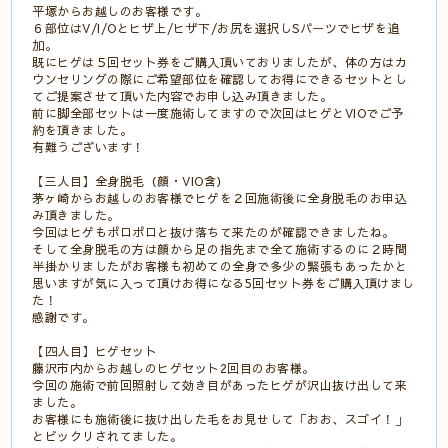
平塚からお越しのお客様です。
６部位はV/I/Oとヒザ上/ヒザ下/お尻を選択しSパーツでヒザを追
加。
既にヒゲは５回セット券をご購入頂いておりましたが、体の方はカ
ウンセリングの際にご希望部位を確認してお得にできるセットとし
てご提案させて頂いた内容でお申し込み頂きました。
前に脚全部セットは一度施術してますので次回はヒゲとVIOでご予
約を頂きました。
有難うございます！
【三人目】全身脱毛（顔・VIO含）
茅ヶ崎からお越しのお客様でヒゲを２回施術後に全身脱毛のお申込
み頂きました。
今回はヒゲもポロポロと抜け落ちて来たのが確認できましたね。
そして全身脱毛の方は顔から足の指先まで全て施術するのに２時間
半掛かりましたがお客様も初めての全身で多少の緊張もあったかと
思いますが気に入って頂けお得になる5回セット券をご購入頂けまし
た！
感謝です。
【四人目】ヒゲセット
藤沢市内からお越しのヒゲセット2回目のお客様。
今回の施術で前回照射して効き目があったヒゲが沢山抜け出して来
ました。
お客様にも施術後に抜け出した毛をお見せして「おお、スゴイ！」
とビックリされてました。