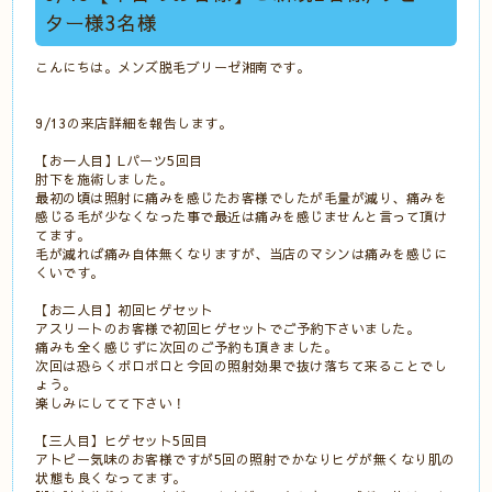
ター様3名様
こんにちは。メンズ脱毛ブリーゼ湘南です。
9/13の来店詳細を報告します。
【お一人目】Lパーツ5回目
肘下を施術しました。
最初の頃は照射に痛みを感じたお客様でしたが毛量が減り、痛みを
感じる毛が少なくなった事で最近は痛みを感じませんと言って頂け
てます。
毛が減れば痛み自体無くなりますが、当店のマシンは痛みを感じに
くいです。
【お二人目】初回ヒゲセット
アスリートのお客様で初回ヒゲセットでご予約下さいました。
痛みも全く感じずに次回のご予約も頂きました。
次回は恐らくボロボロと今回の照射効果で抜け落ちて来ることでし
ょう。
楽しみにしてて下さい！
【三人目】ヒゲセット5回目
アトピー気味のお客様ですが5回の照射でかなりヒゲが無くなり肌の
状態も良くなってます。