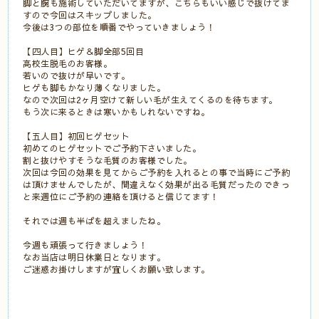
脚と腕も施術していただいてますが、こちらもいい感じで抜けてま
すので今回はスキップしました。
今後は3つの部位を順番でやっていきましょう！
【四人目】ヒゲ＆脚全部5回目
高校生脱毛のお客様。
若いので抜けが早いです。
ヒゲも脚もかなり薄くなりました。
なので次回は2ヶ月空けて新しい毛が生えてくるのを待ちます。
もう次に来るときは寒いかもしれないですね。
【五人目】初回ヒゲセット
初めてのヒゲセットでご予約下さいました。
割と抜けやすそうな毛質のお客様でした。
次回は今回の効果を見てからご予約を入れるとの事で当時にご予約
は頂けませんでしたが、間違えなく効果が出る毛質だったのできっ
と来週位にご予約の連絡を頂けると信じてます！
それでは週も半ばを超えましたね。
今週も頑張って行きましょう！
なお当店は明日休業日となります。
ご迷惑お掛けしますが宜しくお願い致します。