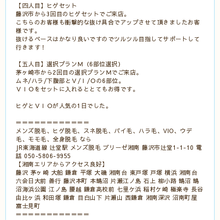
【四人目】ヒゲセット
藤沢市から3回目のヒゲセットでご来店。
こちらのお客様も衝撃的な抜け具合でアップさせて頂きましたお客
様です。
抜けるペースはかなり良いですのでツルツル目指してサポートして
行きます！
【五人目】選択プランＭ（6部位選択）
茅ヶ崎市から2回目の選択プランＭでご来店。
ムネ/ハラ/下腹部とＶ/Ｉ/Ｏの6部位。
ＶＩＯをセットに入れるととてもお得です。
ヒゲとＶＩＯが人気の1日でした。
＝＝＝＝＝＝＝＝＝＝＝＝
メンズ脱毛、ヒゲ脱毛、スネ脱毛、パイ毛、ハラ毛、VIO、ウデ
毛、モモ毛、全身脱毛 なら
JR東海道線 辻堂駅 メンズ脱毛 ブリーゼ湘南 藤沢市辻堂1-1-10 電
話 050-5806-9955
【湘南エリアからアクセス良好】
藤沢 茅ヶ崎 大船 鎌倉 平塚 大磯 湘南台 東戸塚 戸塚 横浜 湘南台
六会日大前 善行 藤沢本町 本鵠沼 片瀬江ノ島 石上 柳小路 鵠沼 鵠
沼海浜公園 江ノ島 腰越 鎌倉高校前 七里ケ浜 稲村ケ崎 極楽寺 長谷
由比ヶ浜 和田塚 鎌倉 目白山下 片瀬山 西鎌倉 湘南深沢 沼南町屋
富士見町
＝＝＝＝＝＝＝＝＝＝＝＝