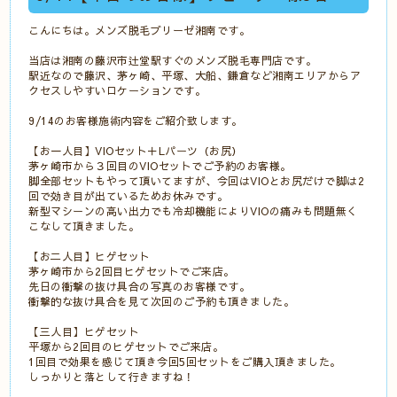
こんにちは。メンズ脱毛ブリーゼ湘南です。
当店は湘南の藤沢市辻堂駅すぐのメンズ脱毛専門店です。
駅近なので藤沢、茅ヶ崎、平塚、大船、鎌倉など湘南エリアからア
クセスしやすいロケーションです。
9/14のお客様施術内容をご紹介致します。
【お一人目】VIOセット＋Lパーツ（お尻）
茅ヶ崎市から３回目のVIOセットでご予約のお客様。
脚全部セットもやって頂いてますが、今回はVIOとお尻だけで脚は2
回で効き目が出ているためお休みです。
新型マシーンの高い出力でも冷却機能によりVIOの痛みも問題無く
こなして頂きました。
【お二人目】ヒゲセット
茅ヶ崎市から2回目ヒゲセットでご来店。
先日の衝撃の抜け具合の写真のお客様です。
衝撃的な抜け具合を見て次回のご予約も頂きました。
【三人目】ヒゲセット
平塚から2回目のヒゲセットでご来店。
1回目で効果を感じて頂き今回5回セットをご購入頂きました。
しっかりと落として行きますね！