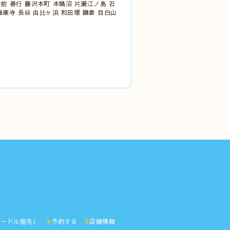
大前 善行 藤沢本町 本鵠沼 片瀬江ノ島 石
極楽寺 長谷 由比ヶ浜 和田塚 鎌倉 目白山
ニードル脱毛）
予約する
店舗情報