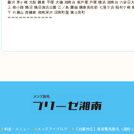
藤沢 茅ヶ崎 大船 鎌倉 平塚 大磯 湘南台 東戸塚 戸塚 横浜 湘南台 六会日
上 柳小路 鵠沼 鵠沼海浜公園 江ノ島 腰越 鎌倉高校前 七里ケ浜 稲村ケ崎 
下 片瀬山 西鎌倉 湘南深沢 沼南町屋 富士見町
＝＝＝＝＝＝＝＝＝＝＝＝
料金・メニュー
メンズアイブロウ
【白髪対応】美容電気脱毛（通称