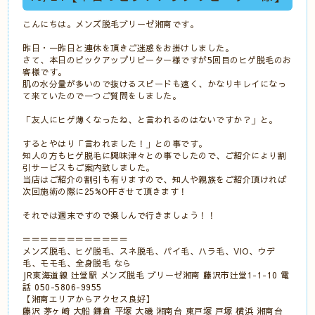
こんにちは。メンズ脱毛ブリーゼ湘南です。
昨日・一昨日と連休を頂きご迷惑をお掛けしました。
さて、本日のピックアップリピーター様ですが5回目のヒゲ脱毛のお
客様です。
肌の水分量が多いので抜けるスピードも速く、かなりキレイになっ
て来ていたので一つご質問をしました。
「友人にヒゲ薄くなったね、と言われるのはないですか？」と。
するとやはり「言われました！」との事です。
知人の方もヒゲ脱毛に興味津々との事でしたので、ご紹介により割
引サービスもご案内致しました。
当店はご紹介の割引も有りますので、知人や親族をご紹介頂ければ
次回施術の際に25%OFFさせて頂きます！
それでは週末ですので楽しんで行きましょう！！
＝＝＝＝＝＝＝＝＝＝＝＝
メンズ脱毛、ヒゲ脱毛、スネ脱毛、パイ毛、ハラ毛、VIO、ウデ
毛、モモ毛、全身脱毛 なら
JR東海道線 辻堂駅 メンズ脱毛 ブリーゼ湘南 藤沢市辻堂1-1-10 電
話 050-5806-9955
【湘南エリアからアクセス良好】
藤沢 茅ヶ崎 大船 鎌倉 平塚 大磯 湘南台 東戸塚 戸塚 横浜 湘南台