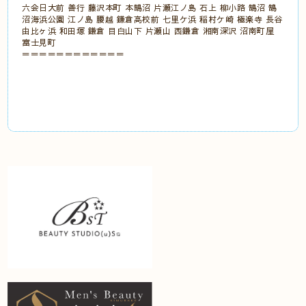
六会日大前 善行 藤沢本町 本鵠沼 片瀬江ノ島 石上 柳小路 鵠沼 鵠
沼海浜公園 江ノ島 腰越 鎌倉高校前 七里ケ浜 稲村ケ崎 極楽寺 長谷
由比ヶ浜 和田塚 鎌倉 目白山下 片瀬山 西鎌倉 湘南深沢 沼南町屋
富士見町
＝＝＝＝＝＝＝＝＝＝＝＝