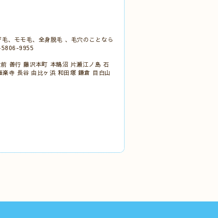
デ毛、モモ毛、全身脱毛 、毛穴のことなら
806-9955
大前 善行 藤沢本町 本鵠沼 片瀬江ノ島 石
極楽寺 長谷 由比ヶ浜 和田塚 鎌倉 目白山