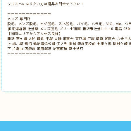
ツルスベになりたい方は是非お問合せ下さい！
＝＝＝＝＝＝＝＝＝＝＝＝
メンズ 専門店
脱毛、メンズ脱毛、ヒゲ脱毛、スネ脱毛、パイ毛、ハラ毛、VIO、vio、ウ
JR東海道線 辻堂駅 メンズ脱毛 ブリーゼ湘南 藤沢市辻堂1-1-10 電話 050-5
【湘南エリアからアクセス良好】
藤沢 茅ヶ崎 大船 鎌倉 平塚 大磯 湘南台 東戸塚 戸塚 横浜 湘南台 六会日
上 柳小路 鵠沼 鵠沼海浜公園 江ノ島 腰越 鎌倉高校前 七里ケ浜 稲村ケ崎 
下 片瀬山 西鎌倉 湘南深沢 沼南町屋 富士見町
＝＝＝＝＝＝＝＝＝＝＝＝