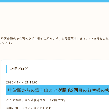
ンや医療脱毛でも残った「白髪やしぶとい毛」も問題解決します。1.5万件超の
ロンです。
店長ブログ
2020-11-14 21:49:00
辻堂駅からの富士山とヒゲ脱毛2回目のお客様の
こんにちは。メンズ脱毛ブリーゼ湘南です。
今朝は富士山がよく見えましたね。