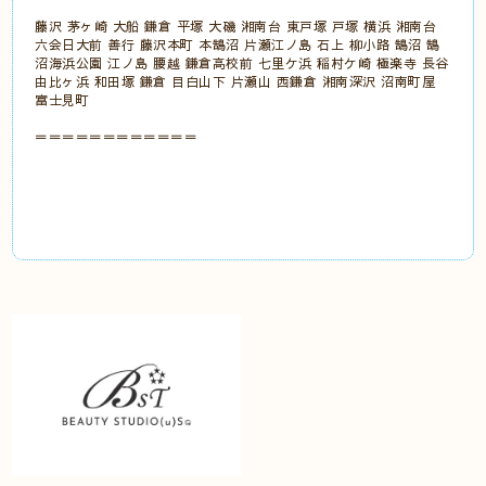
藤沢 茅ヶ崎 大船 鎌倉 平塚 大磯 湘南台 東戸塚 戸塚 横浜 湘南台
六会日大前 善行 藤沢本町 本鵠沼 片瀬江ノ島 石上 柳小路 鵠沼 鵠
沼海浜公園 江ノ島 腰越 鎌倉高校前 七里ケ浜 稲村ケ崎 極楽寺 長谷
由比ヶ浜 和田塚 鎌倉 目白山下 片瀬山 西鎌倉 湘南深沢 沼南町屋
富士見町
＝＝＝＝＝＝＝＝＝＝＝＝