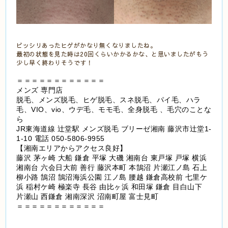
ビッシリあったヒゲがかなり無くなりましたね。
最初の状態を見た時は20回くらいかかるかな、と思いましたがもう
少し早く終わりそうです！
＝＝＝＝＝＝＝＝＝＝＝＝
メンズ 専門店
脱毛、メンズ脱毛、ヒゲ脱毛、スネ脱毛、パイ毛、ハラ
毛、VIO、vio、ウデ毛、モモ毛、全身脱毛 、毛穴のことな
ら
JR東海道線 辻堂駅 メンズ脱毛 ブリーゼ湘南 藤沢市辻堂1-
1-10 電話 050-5806-9955
【湘南エリアからアクセス良好】
藤沢 茅ヶ崎 大船 鎌倉 平塚 大磯 湘南台 東戸塚 戸塚 横浜
湘南台 六会日大前 善行 藤沢本町 本鵠沼 片瀬江ノ島 石上
柳小路 鵠沼 鵠沼海浜公園 江ノ島 腰越 鎌倉高校前 七里ケ
浜 稲村ケ崎 極楽寺 長谷 由比ヶ浜 和田塚 鎌倉 目白山下
片瀬山 西鎌倉 湘南深沢 沼南町屋 富士見町
＝＝＝＝＝＝＝＝＝＝＝＝