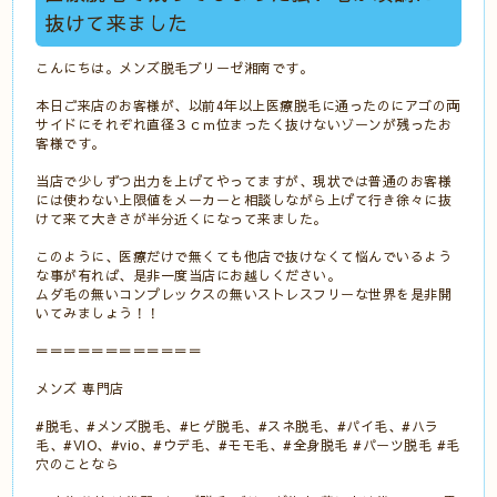
抜けて来ました
こんにちは。メンズ脱毛ブリーゼ湘南です。
本日ご来店のお客様が、以前4年以上医療脱毛に通ったのにアゴの両
サイドにそれぞれ直径３ｃｍ位まったく抜けないゾーンが残ったお
客様です。
当店で少しずつ出力を上げてやってますが、現状では普通のお客様
には使わない上限値をメーカーと相談しながら上げて行き徐々に抜
けて来て大きさが半分近くになって来ました。
このように、医療だけで無くても他店で抜けなくて悩んでいるよう
な事が有れば、是非一度当店にお越しください。
ムダ毛の無いコンプレックスの無いストレスフリーな世界を是非開
いてみましょう！！
＝＝＝＝＝＝＝＝＝＝＝＝
メンズ 専門店
#脱毛、#メンズ脱毛、#ヒゲ脱毛、#スネ脱毛、#パイ毛、#ハラ
毛、#VIO、#vio、#ウデ毛、#モモ毛、#全身脱毛 #パーツ脱毛 #毛
穴のことなら