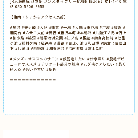
JR東海道線 辻堂駅 メンズ脱毛 ブリーゼ湘南 藤沢市辻堂1-1-10 電
話 050-5806-9955
【湘南エリアからアクセス良好】
#藤沢 #茅ヶ崎 #大船 #鎌倉 #平塚 #大磯 #東戸塚 #戸塚 #横浜 #
湘南台 #六会日大前 #善行 #藤沢本町 #本鵠沼 #片瀬江ノ島 #石上
#柳小路 #鵠沼 #鵠沼海浜公園 #江ノ島 #腰越 #鎌倉高校前 #七里
ケ浜 #稲村ケ崎 #極楽寺 #長谷 #由比ヶ浜 #和田塚 #鎌倉 #目白山
下 #片瀬山 #西鎌倉 #湘南深沢 #沼南町屋 #富士見町
#メンズにオススメのサロン #顔脱毛したい #仕事帰り #脱毛デビ
ューにオススメ #デリケート部分の脱毛 #ムダ毛ケアしたい #長く
通える #通いやすい #駅近
＝＝＝＝＝＝＝＝＝＝＝＝