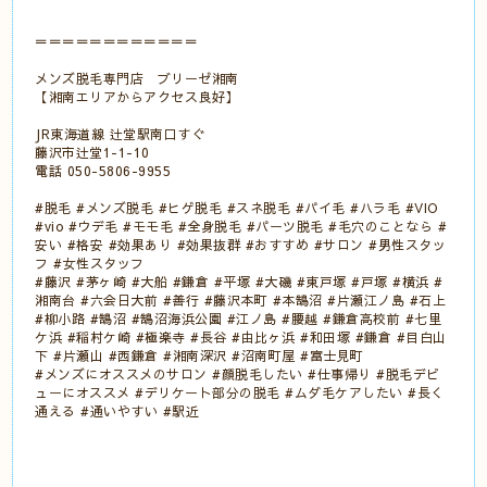
＝＝＝＝＝＝＝＝＝＝＝＝
メンズ脱毛専門店 ブリーゼ湘南
【湘南エリアからアクセス良好】
JR東海道線 辻堂駅南口すぐ
藤沢市辻堂1-1-10
電話 050-5806-9955
#脱毛 #メンズ脱毛 #ヒゲ脱毛 #スネ脱毛 #パイ毛 #ハラ毛 #VIO
#vio #ウデ毛 #モモ毛 #全身脱毛 #パーツ脱毛 #毛穴のことなら #
安い #格安 #効果あり #効果抜群 #おすすめ #サロン #男性スタッ
フ #女性スタッフ
#藤沢 #茅ヶ崎 #大船 #鎌倉 #平塚 #大磯 #東戸塚 #戸塚 #横浜 #
湘南台 #六会日大前 #善行 #藤沢本町 #本鵠沼 #片瀬江ノ島 #石上
#柳小路 #鵠沼 #鵠沼海浜公園 #江ノ島 #腰越 #鎌倉高校前 #七里
ケ浜 #稲村ケ崎 #極楽寺 #長谷 #由比ヶ浜 #和田塚 #鎌倉 #目白山
下 #片瀬山 #西鎌倉 #湘南深沢 #沼南町屋 #富士見町
#メンズにオススメのサロン #顔脱毛したい #仕事帰り #脱毛デビ
ューにオススメ #デリケート部分の脱毛 #ムダ毛ケアしたい #長く
通える #通いやすい #駅近