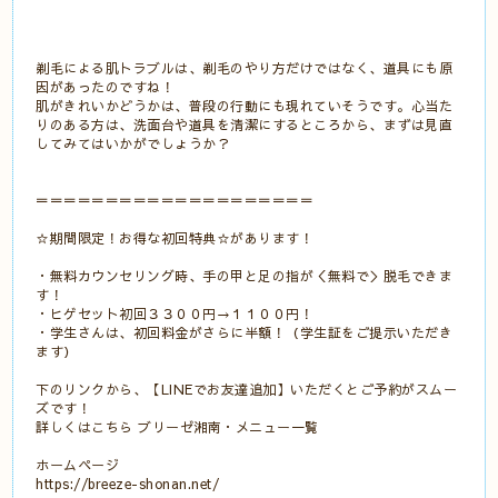
剃毛による肌トラブルは、剃毛のやり方だけではなく、道具にも原
因があったのですね！
肌がきれいかどうかは、普段の行動にも現れていそうです。心当た
りのある方は、洗面台や道具を清潔にするところから、まずは見直
してみてはいかがでしょうか？
＝＝＝＝＝＝＝＝＝＝＝＝＝＝＝＝＝＝＝＝
☆期間限定！お得な初回特典☆があります！
・無料カウンセリング時、手の甲と足の指が＜無料で＞脱毛できま
す！
・ヒゲセット初回３３００円→１１００円！
・学生さんは、初回料金がさらに半額！（学生証をご提示いただき
ます）
下のリンクから、【LINEでお友達追加】いただくとご予約がスムー
ズです！
詳しくはこちら
ブリーゼ湘南・メニュー一覧
ホームページ
https://breeze-shonan.net/