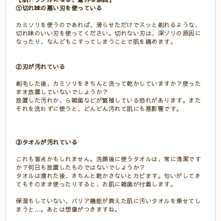
①切れ味の悪い刃を使っている
カミソリを使うのであれば、滑らせただけでスッと剃れるような、
切れ味のいい刃を使ってください。切れない刃は、深ゾリの原因に
なったり、なんどもこすってしまうことで肌を痛めます。
②刃が汚れている
剃毛した後、カミソリをきちんと洗って乾かしていますか？使った
まま放置していないでしょうか？
放置した汚れか、ら雑菌などが繁殖している恐れがあります。また
それを洗わずに使うと、どんどん汚れて肌にも悪影響です。
③タオルが汚れている
これも盲点かもしれません。洗顔後に使うタオルは、常に清潔です
か？何日も放置したものではないでしょうか？
タオルは濡れた後、きちんと乾かさないとカビます。匂いがしてき
てもそのまま使ったりすると、お肌に雑菌が付着します。
保湿もしていない、バリア機能が衰えた肌に汚いタオルを乗せてし
まうと…。あとは想像がつきますね。