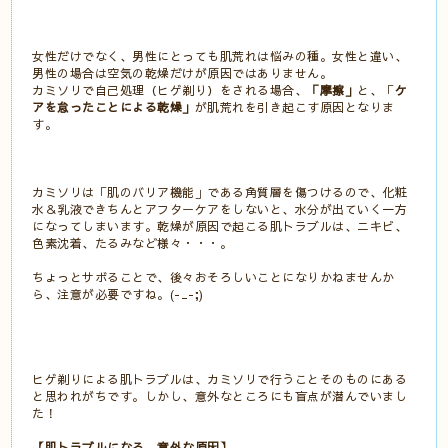
女性だけでなく、男性にとっても肌荒れは悩みの種。女性と違い、
男性の場合は空気の乾燥だけが原因ではありません。
カミソリで自己処理（ヒゲ剃り）をされる場合、
「摩擦」
と、「
ケ
アを怠ったことによる乾燥」
が肌荒れを引き起こす原因となりま
す。
カミソリは「肌のバリア機能」である角質層を傷つけるので、化粧
水＆乳液できちんとアフターケアをしないと、水分が出ていく一方
になってしまいます。乾燥が原因で起こる肌トラブルは、ニキビ、
色素沈着、たるみなど様々・・・。
ちょっとサボることで、後々おそろしいことになりかねませんか
ら、注意が必要ですね。(-_-;)
ヒゲ剃りによる肌トラブルは、カミソリで行うことそのものにある
と思われがちです。しかし、意外なところにも盲点が潜んでいまし
た！
【肌トラブルになる、意外な原因】