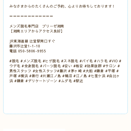
みなさまからのたくさんのご予約、心よりお待ちしております！
＝＝＝＝＝＝＝＝＝＝＝＝
メンズ脱毛専門店 ブリーゼ湘南
【湘南エリアからアクセス良好】
JR東海道線 辻堂駅南口すぐ
藤沢市辻堂1-1-10
電話 050-5806-9955
#脱毛 #メンズ脱毛 #ヒゲ脱毛 #スネ脱毛 #パイ毛 #ハラ毛 #VIO #
ウデ毛 #全身脱毛 #パーツ脱毛 #安い #格安 #効果抜群 #サロン #
男性スタッフ #女性スタッフ#藤沢 #茅ヶ崎 #大船 #鎌倉 #平塚 #
戸塚 #横浜 #善行 #片瀬江ノ島 #鵠沼 #江ノ島 #七里ケ浜 #由比ヶ
浜 #鎌倉 #デリケートゾーン #ムダ毛 #駅近