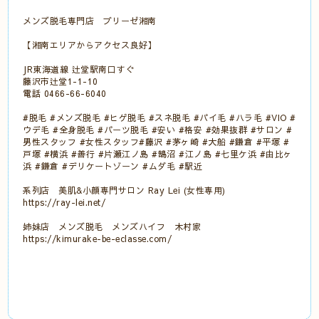
メンズ脱毛専門店 ブリーゼ湘南
【湘南エリアからアクセス良好】
JR東海道線 辻堂駅南口すぐ
藤沢市辻堂1-1-10
電話 0466-66-6040
#脱毛 #メンズ脱毛 #ヒゲ脱毛 #スネ脱毛 #パイ毛 #ハラ毛 #VIO #
ウデ毛 #全身脱毛 #パーツ脱毛 #安い #格安 #効果抜群 #サロン #
男性スタッフ #女性スタッフ#藤沢 #茅ヶ崎 #大船 #鎌倉 #平塚 #
戸塚 #横浜 #善行 #片瀬江ノ島 #鵠沼 #江ノ島 #七里ケ浜 #由比ヶ
浜 #鎌倉 #デリケートゾーン #ムダ毛 #駅近
系列店 美肌&小顔専門サロン Ray Lei (女性専用)
https://ray-lei.net/
姉妹店 メンズ脱毛 メンズハイフ 木村家
https://kimurake-be-eclasse.com/