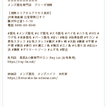
＝＝＝＝＝＝＝＝＝＝
メンズ脱毛専門店 ブリーゼ湘南
【湘南エリアからアクセス良好】
JR東海道線 辻堂駅南口すぐ
藤沢市辻堂1-1-10
電話 0466-66-6040
#脱毛 #メンズ脱毛 #ヒゲ脱毛 #スネ脱毛 #パイ毛 #ハラ毛 #VIO #
ウデ毛 #全身脱毛 #パーツ脱毛 #安い #格安 #効果抜群 #サロン #
男性スタッフ #女性スタッフ#藤沢 #茅ヶ崎 #大船 #鎌倉 #平塚 #
戸塚 #横浜 #善行 #片瀬江ノ島 #鵠沼 #江ノ島 #七里ケ浜 #由比ヶ
浜 #鎌倉 #デリケートゾーン #ムダ毛 #駅近
系列店 美肌&小顔専門サロン Ray Lei (女性専用)
https://ray-lei.net/
姉妹店 メンズ脱毛 メンズハイフ 木村家
https://kimurake-be-eclasse.com/