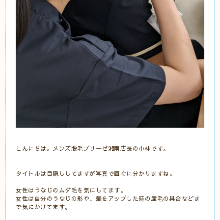
こんにちは。メンズ脱毛ブリーゼ湘南店長の小林です。
タイトルは目隠ししてますが写真で直ぐに分かりますね。
女性はうなじのムダ毛を気にしてます。
女性は自分のうなじの形や、髪をアップした時の産毛の具合などま
で気にかけてます。