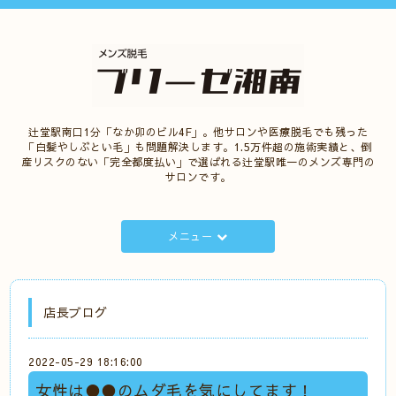
辻堂駅南口1分「なか卯のビル4F」。他サロンや医療脱毛でも残った
「白髪やしぶとい毛」も問題解決します。1.5万件超の施術実績と、倒
産リスクのない「完全都度払い」で選ばれる辻堂駅唯一のメンズ専門の
サロンです。
メニュー
店長ブログ
2022-05-29 18:16:00
女性は●●のムダ毛を気にしてます！