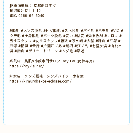
JR東海道線 辻堂駅南口すぐ
藤沢市辻堂1-1-10
電話 0466-66-6040
#脱毛 #メンズ脱毛 #ヒゲ脱毛 #スネ脱毛 #パイ毛 #ハラ毛 #VIO #
ウデ毛 #全身脱毛 #パーツ脱毛 #安い #格安 #効果抜群 #サロン #
男性スタッフ #女性スタッフ#藤沢 #茅ヶ崎 #大船 #鎌倉 #平塚 #
戸塚 #横浜 #善行 #片瀬江ノ島 #鵠沼 #江ノ島 #七里ケ浜 #由比ヶ
浜 #鎌倉 #デリケートゾーン #ムダ毛 #駅近
系列店 美肌&小顔専門サロン Ray Lei (女性専用)
https://ray-lei.net/
姉妹店 メンズ脱毛 メンズハイフ 木村家
https://kimurake-be-eclasse.com/