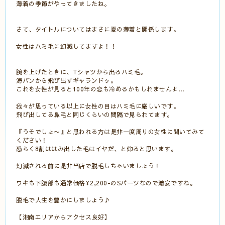
薄着の季節がやってきましたね。
さて、タイトルについてはまさに夏の薄着と関係します。
女性はハミ毛に幻滅してますよ！！
腕を上げたときに、Tシャツから出るハミ毛。
海パンから飛び出すギャランドゥ。
これを女性が見ると100年の恋も冷めるかもしれませんよ…
我々が思っている以上に女性の目はハミ毛に厳しいです。
飛び出してる鼻毛と同じくらいの間隔で見られてます。
『うそでしょ〜』と思われる方は是非一度周りの女性に聞いてみて
ください！
恐らく8割ははみ出した毛はイヤだ、と仰ると思います。
幻滅される前に是非当店で脱毛しちゃいましょう！
ワキも下腹部も通常価格¥2,200-のSパーツなので激安ですね。
脱毛で人生を豊かにしましょう♪
【湘南エリアからアクセス良好】