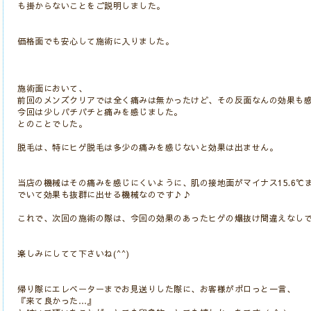
も掛からないことをご説明しました。
価格面でも安心して施術に入りました。
施術面において、
前回のメンズクリアでは全く痛みは無かったけど、その反面なんの効果も
今回は少しパチパチと痛みを感じました。
とのことでした。
脱毛は、特にヒゲ脱毛は多少の痛みを感じないと効果は出ません。
当店の機械はその痛みを感じにくいように、肌の接地面がマイナス15.6℃
でいて効果も抜群に出せる機械なのです♪♪
これで、次回の施術の際は、今回の効果のあったヒゲの爆抜け間違えなし
楽しみにしてて下さいね(⁠^⁠^⁠)
帰り際にエレベーターまでお見送りした際に、お客様がポロっと一言、
『来て良かった…』