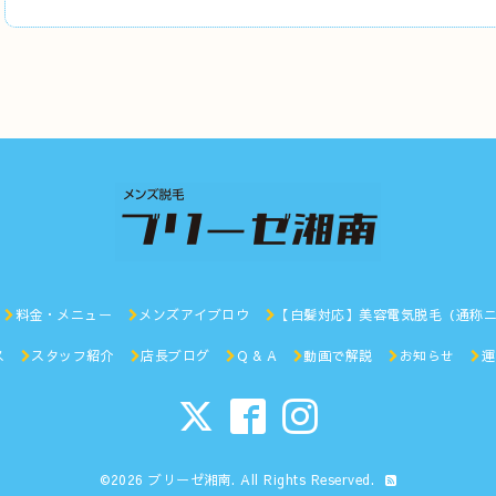
料金・メニュー
メンズアイブロウ
【白髪対応】美容電気脱毛（通称
ス
スタッフ紹介
店長ブログ
Q & A
動画で解説
お知らせ
運
©2026
ブリーゼ湘南
. All Rights Reserved.