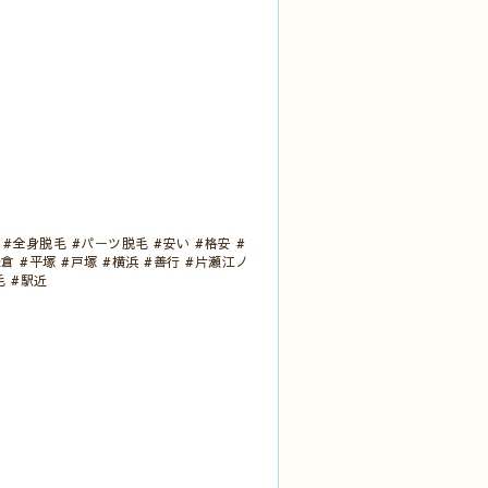
 #全身脱毛 #パーツ脱毛 #安い #格安 #
倉 #平塚 #戸塚 #横浜 #善行 #片瀬江ノ
毛 #駅近