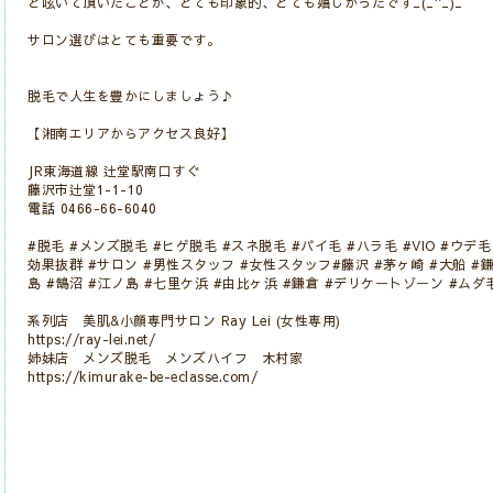
と呟いて頂いたことが、とても印象的、とても嬉しかったです_(_^_)_
サロン選びはとても重要です。
脱毛で人生を豊かにしましょう♪
【湘南エリアからアクセス良好】
JR東海道線 辻堂駅南口すぐ
藤沢市辻堂1-1-10
電話 0466-66-6040
#脱毛 #メンズ脱毛 #ヒゲ脱毛 #スネ脱毛 #パイ毛 #ハラ毛 #VIO #ウデ毛
効果抜群 #サロン #男性スタッフ #女性スタッフ#藤沢 #茅ヶ崎 #大船 #鎌
島 #鵠沼 #江ノ島 #七里ケ浜 #由比ヶ浜 #鎌倉 #デリケートゾーン #ムダ
系列店 美肌&小顔専門サロン Ray Lei (女性専用)
https://ray-lei.net/
姉妹店 メンズ脱毛 メンズハイフ 木村家
https://kimurake-be-eclasse.com/