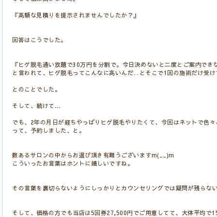
『高額な見積りを提示されませんでしたか？』
回答はこうでした。
『ヒゲ脱毛通い放題で30万円を分割で。今日決めないと二度とご案内でき
と言われて、ヒゲ脱毛ってこんなに高いんだ‥とそこで1回の施術だけ受け
とのことでした。
そして、続けて…
でも、2年の月日が経ちやっぱりヒゲ脱毛やりたくて、今回はネットで色々
って、予約しました、と。
数あるサロンの中からお選び頂き有難うございますm(__)m
こういったお言葉はホントに嬉しいですね。
その言葉を裏切らないようにしっかりとカウンセリングでは疑問が残らな
そして、価格の方でも当店は5回券27,500円でご用意してて、大体平均で