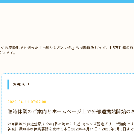
ンや医療脱毛でも残った「白髪やしぶとい毛」も問題解決します。1.5万件超の
ロンです。
お知らせ
2020-04-11 07:07:00
臨時休業のご案内とホームページ上で外部連携始開始の
湘南藤沢市JR辻堂駅すぐの(茅ヶ崎からも近い)メンズ脱毛ブリーゼ湘南で
神奈川県知事の休業要請を受けて本日2020年4月11日～2020年5月6日